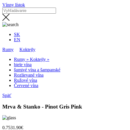
Vínny lístok
SK
EN
Rumy
Koktejly
Rumy »
Koktejly »
biele vína
šumivé vína a šampanské
Rozlievané vína
Ružové vína
Červené vína
Späť
Mrva & Stanko - Pinot Gris Pink
0.75
31.90€