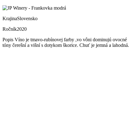
Krajina
Slovensko
Ročník
2020
Popis
Víno je tmavo-rubínovej farby ,vo vôni dominujú ovocné
tóny čerešní a višní s dotykom škorice. Chuť je jemná a lahodná.