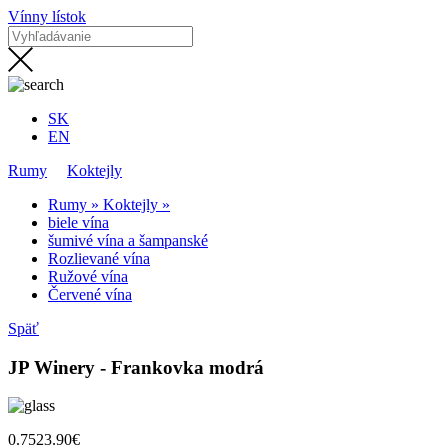
Vínny lístok
SK
EN
Rumy
Koktejly
Rumy »
Koktejly »
biele vína
šumivé vína a šampanské
Rozlievané vína
Ružové vína
Červené vína
Späť
JP Winery - Frankovka modrá
0.75
23.90€